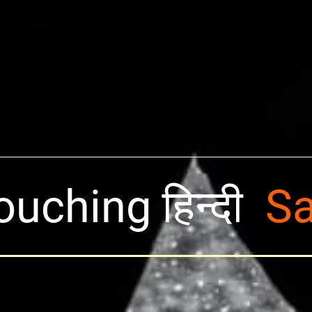
ouching हिन्दी
S