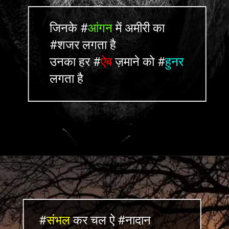
जिनके #
आंगन
में अमीरी का
#शजर लगता है
उनका हर #
ऐब
ज़माने को #
हुनर
लगता है
#
संभल
कर चल ऐ #नादान