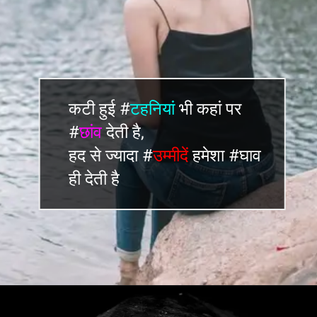
कटी हुई #
टहनियां
भी कहां पर
#
छांव
देती है,
हद से ज्यादा #
उम्मीदें
हमेशा #घाव
ही देती है