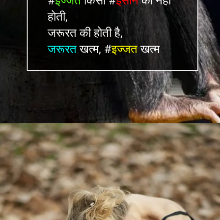
#
इज्जत
किसी #
इंसान
की नहीं
होती,
जरूरत की होती है,
जरूरत
खत्म, #
इज्जत
खत्म