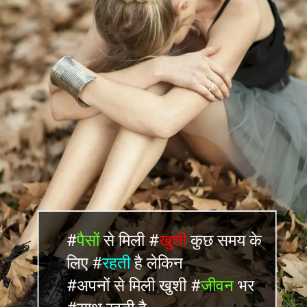
#
पैसों
से मिली #
खुशी
कुछ समय के
लिए #
रहती
है लेकिन
#अपनों से मिली खुशी #
जीवन
भर