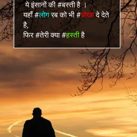
ये इंसानों की #बस्ती है ।
यहाँ #
लोग
रब को भी #
धोखा
दे देते
है,
फिर #तेरी क्या #
हस्ती
है