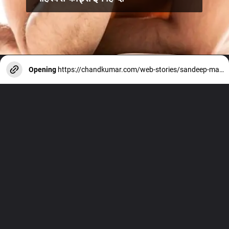
Opening
https://chandkumar.com/web-stories/sandeep-maheshwari-best-qoutes-in-hindi/