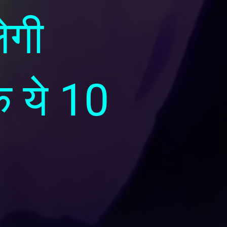
ेगी
े ये 10