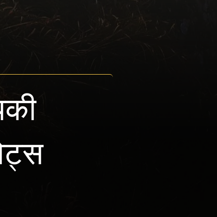
पकी
कोट्स