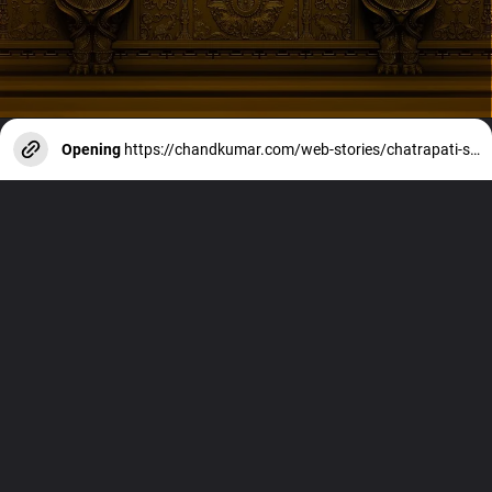
Opening
https://chandkumar.com/web-stories/chatrapati-shivaji-maharaj-shivaji-maharaj-hai-bhartiya-itihas-ke-mahan-yedha/