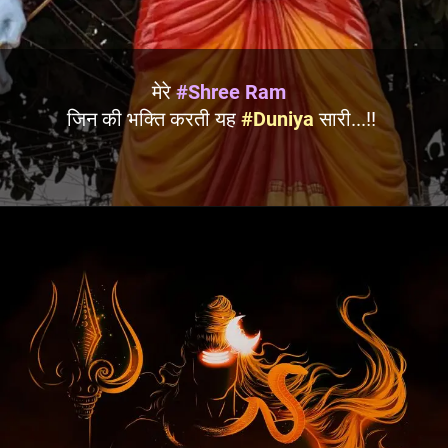
मेरे
#Shree Ram
जिन की भक्ति करती यह
#Duniya
सारी...!!