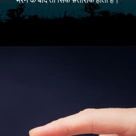
मरने के बाद तो सिर्फ #तारीफ होती है।