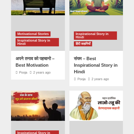
Motivational Stories
Inspirational Story in
Hindi
Inspirational Story in
Hindi
हिंदी कहानियाँ
अपने तनाव को पहचानो –
संयम – Best
Best Motivation
Inspirational Story in
Hindi
Pooja
2 years ago
Pooja
2 years ago
Inspirational Story in