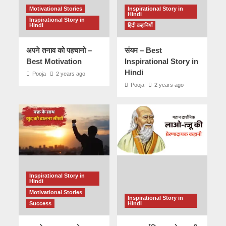
Motivational Stories
Inspirational Story in
Hindi
Inspirational Story in
Hindi
हिंदी कहानियाँ
अपने तनाव को पहचानो –
संयम – Best
Best Motivation
Inspirational Story in
Hindi
Pooja
2 years ago
Pooja
2 years ago
Inspirational Story in
Hindi
Motivational Stories
Inspirational Story in
Success
Hindi