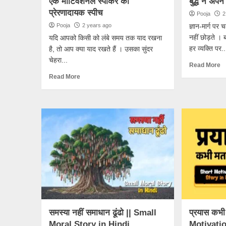
एक मोटिवेशनल स्पीकर की
बुद्ध ने अपन
प्रेरणादायक स्पीच
Pooja
2
Pooja
2 years ago
ज्ञान-मार्ग पर
नहीं छोड़ते । 
यदि आपको किसी को लंबे समय तक याद रखना
हर व्यक्ति पर..
है, तो आप क्या याद रखते हैं । उसका सुंदर
चेहरा...
Read More
Read More
समस्या नहीं समाधान ढूंढो || Small
प्रयास कभी
Moral Story in Hindi
Motivatio