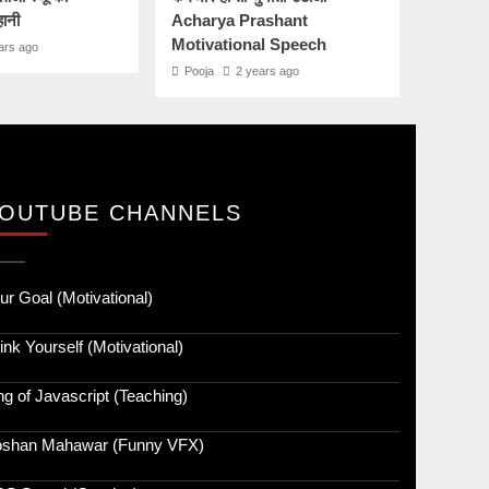
हानी
Acharya Prashant
Motivational Speech
ars ago
Pooja
2 years ago
OUTUBE CHANNELS
ur Goal (Motivational)
ink Yourself (Motivational)
ng of Javascript (Teaching)
shan Mahawar (Funny VFX)