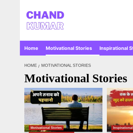
Skip
to
content
Home
Motivational Stories
Inspirational S
HOME
MOTIVATIONAL STORIES
Motivational Stories
Motivational Stories
Inspirational