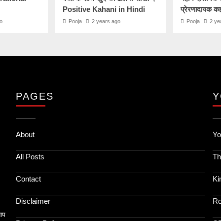
Positive Kahani in Hindi
प्रेरणादायक क
o
Pooja
2 years ago
Pooja
2 ye
PAGES
Y
About
Yo
All Posts
Th
Contact
Ki
Disclaimer
Ro
आप