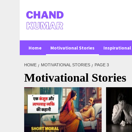
Skip
to
content
Home
Motivational Stories
Inspirational 
HOME
MOTIVATIONAL STORIES
PAGE 3
Motivational Stories