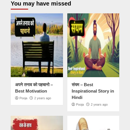
You may have missed
अपने तनाव को पहचानो –
संयम – Best
Best Motivation
Inspirational Story in
Hindi
Pooja
2 years ago
Pooja
2 years ago