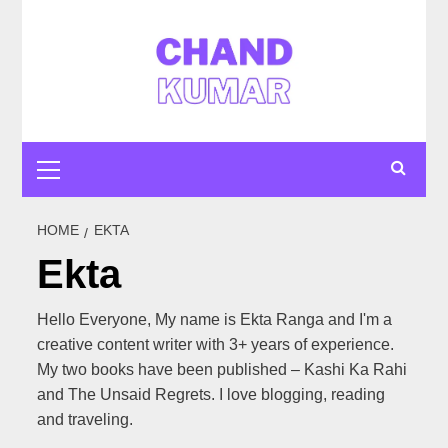
Skip
to
content
Primary
Menu
HOME
EKTA
Ekta
Hello Everyone, My name is Ekta Ranga and I'm a
creative content writer with 3+ years of experience.
My two books have been published – Kashi Ka Rahi
and The Unsaid Regrets. I love blogging, reading
and traveling.