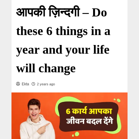
आपकी ज़िन्दगी – Do
these 6 things in a
year and your life
will change
Ekta
2 years ago