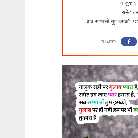
नाजुक सह
समेट हम
अब सम्भालों तुम इसको #Gu
SHARE: