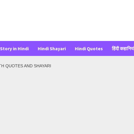
Story in Hindi
Hindi Shayari
Hindi Quotes
हिंदी कहानिया
TH QUOTES AND SHAYARI