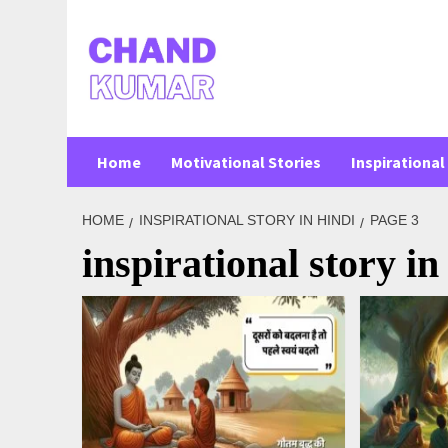
Skip
to
content
Home
Motivational Stories
Inspirational 
HOME
INSPIRATIONAL STORY IN HINDI
PAGE 3
inspirational story in