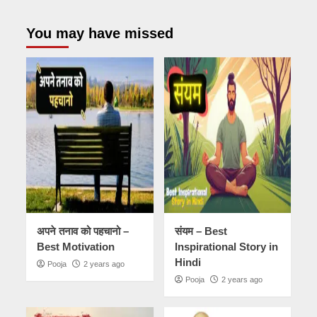
You may have missed
अपने तनाव को पहचानो –
संयम – Best
Best Motivation
Inspirational Story in
Hindi
Pooja
2 years ago
Pooja
2 years ago