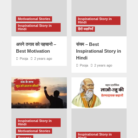
Motivational Stories
Inspirational Story in
Hindi
Inspirational Story in
Hindi
हिंदी कहानियाँ
अपने तनाव को पहचानो –
संयम – Best
Best Motivation
Inspirational Story in
Hindi
Pooja
2 years ago
Pooja
2 years ago
Inspirational Story in
Hindi
Motivational Stories
Inspirational Story in
Success
Hindi