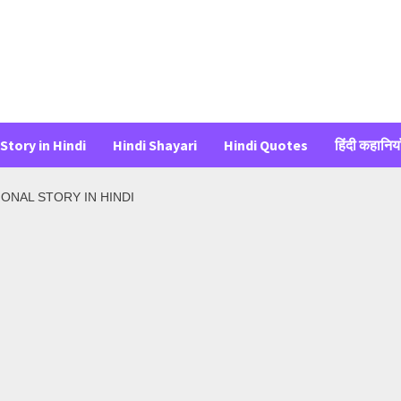
Story in Hindi
Hindi Shayari
Hindi Quotes
हिंदी कहानिया
 EMOTIONAL STORY IN HINDI