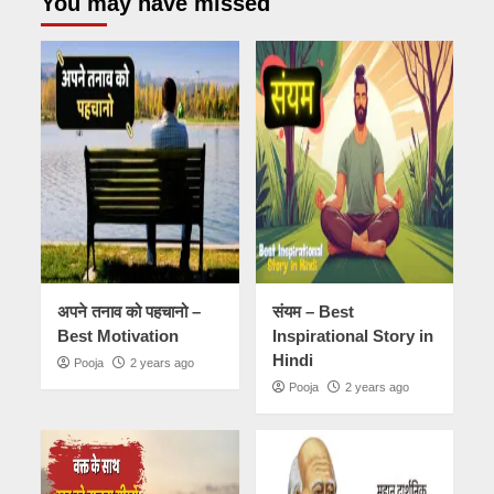
You may have missed
अपने तनाव को पहचानो –
संयम – Best
Best Motivation
Inspirational Story in
Hindi
Pooja
2 years ago
Pooja
2 years ago