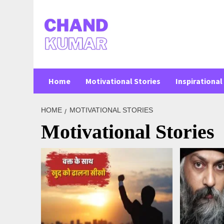
Skip
to
content
Home
Motivational Stories
Inspirational 
HOME
MOTIVATIONAL STORIES
Motivational Stories