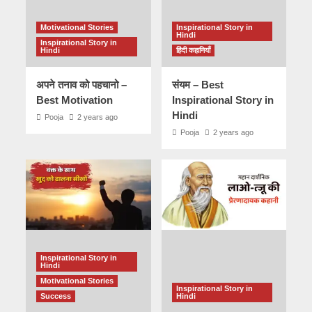
Motivational Stories
Inspirational Story in
Hindi
Inspirational Story in
Hindi
हिंदी कहानियाँ
अपने तनाव को पहचानो –
संयम – Best
Best Motivation
Inspirational Story in
Hindi
Pooja
2 years ago
Pooja
2 years ago
Inspirational Story in
Hindi
Motivational Stories
Inspirational Story in
Success
Hindi