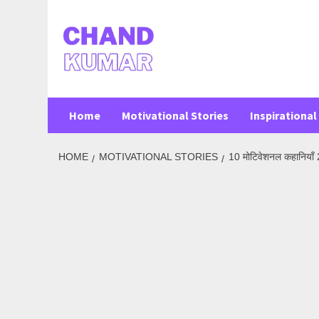
Skip
to
content
Home
Motivational Stories
Inspirational 
HOME
MOTIVATIONAL STORIES
10 मोटिवेशनल कहान