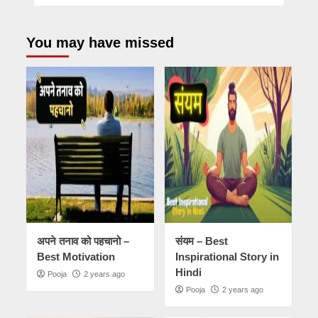
You may have missed
अपने तनाव को पहचानो –
संयम – Best
Best Motivation
Inspirational Story in
Hindi
Pooja
2 years ago
Pooja
2 years ago