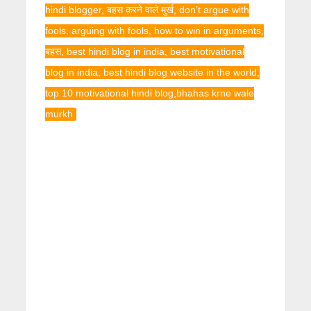
hindi blogger, बहस करने वाले मुर्ख, don’t argue with
fools, arguing with fools, how to win in arguments,
बहस, best hindi blog in india, best motivational
blog in india, best hindi blog website in the world,
top 10 motivational hindi blog,bhahas krne wale
murkh