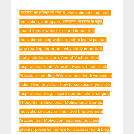
सफलता का शक्तिशाली मंत्र हैं, Motivational hindi post,
motivation, aatmgyan, आत्मज्ञान, सफलता के सूत्र,
chand kumar website, chand kumar koli
motivational blog website, pdhai kyo ki jati hai,
why reading important, why study important,
study, students, guru, Anmol Vachan, Best
Inspirational Hindi Website, Focus, hindi, Hindi
Articles, Hindi Blog Website, best hindi website in
india, Hindi Suvichar, how to success in your life,
Inspirational Blog, inspire quotes, Life Changing
Thoughts, motivational, Motivational Stories,
motivational story in hindi, Self Improvement
Articles, Self Motivation, success, Success
Stories, powerful mantra for success, hindi blog,