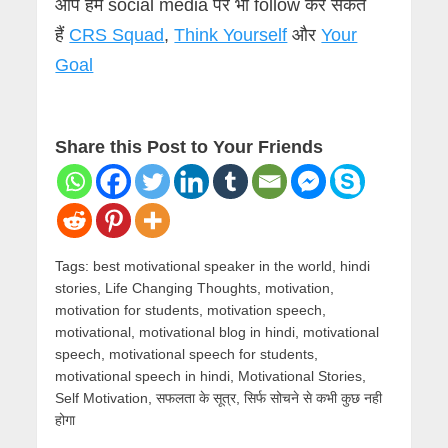
आप हमें social media पर भी follow कर सकते
हैं
CRS Squad
,
Think Yourself
और
Your
Goal
Share this Post to Your Friends
Tags:
best motivational speaker in the world
,
hindi
stories
,
Life Changing Thoughts
,
motivation
,
motivation for students
,
motivation speech
,
motivational
,
motivational blog in hindi
,
motivational
speech
,
motivational speech for students
,
motivational speech in hindi
,
Motivational Stories
,
Self Motivation
,
सफलता के सूत्र
,
सिर्फ सोचने से कभी कुछ नही
होगा