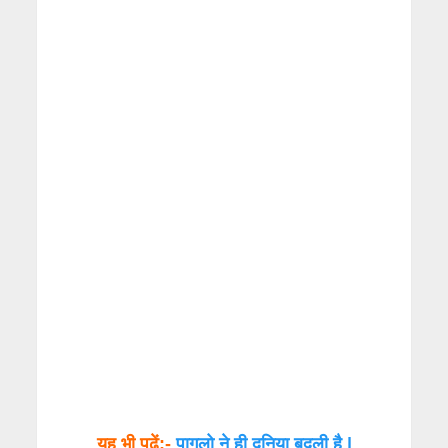
यह भी पढ़ें:-
पागलो ने ही दुनिया बदली है |