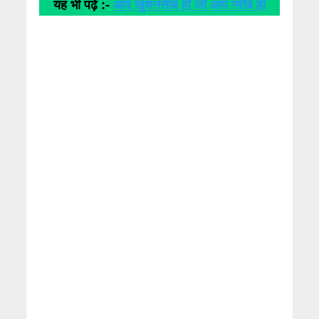
यह भी पढ़े :-
आप खुशनसीब हो जो आप गरीब हो